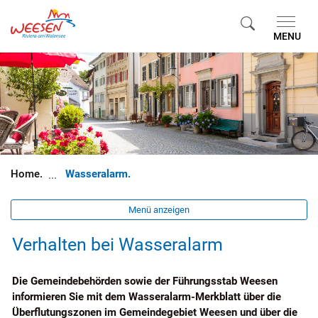
Gemeinde Weesen
MENU
zur Startseite
Direkt zur Hauptnavigation
Direkt zum Inhalt
Direkt zur Suche
Direkt zum Stichwortverzeichnis
(ausgewählt)
Wasseralarm
Menü anzeigen
Verhalten bei Wasseralarm
Die Gemeindebehörden sowie der Führungsstab Weesen
informieren Sie mit dem Wasseralarm-Merkblatt über die
Überflutungszonen im Gemeindegebiet Weesen und über die