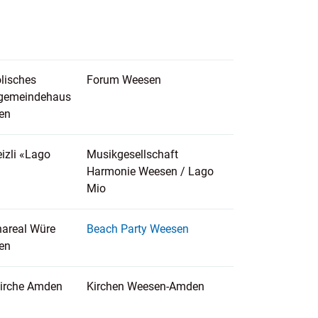
lisches
Forum Weesen
hgemeindehaus
en
izli «Lago
Musikgesellschaft
Harmonie Weesen / Lago
Mio
areal Würe
Beach Party Weesen
en
irche Amden
Kirchen Weesen-Amden