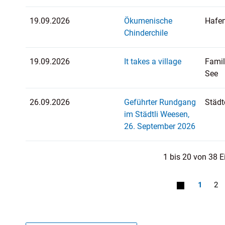
19.09.2026
Ökumenische
Hafe
Chinderchile
19.09.2026
It takes a village
Fami
See
26.09.2026
Geführter Rundgang
Städ
im Städtli Weesen,
26. September 2026
1 bis 20 von 38 E
1
2