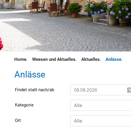
(aus
Weesen und Aktuelles
Aktuelles
Anlässe
Anlässe
Findet statt nach/ab
Kategorie
Ort