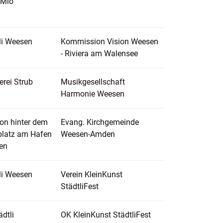
 Mio
li Weesen
Kommission Vision Weesen
- Riviera am Walensee
erei Strub
Musikgesellschaft
Harmonie Weesen
lon hinter dem
Evang. Kirchgemeinde
platz am Hafen
Weesen-Amden
en
li Weesen
Verein KleinKunst
StädtliFest
ädtli
OK KleinKunst StädtliFest