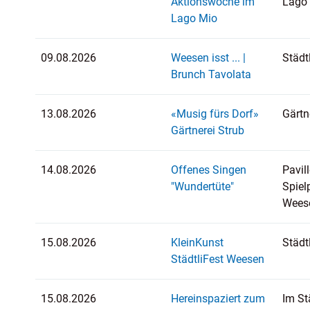
Aktionswoche im
Lago
Lago Mio
09.08.2026
Weesen isst ... |
Städt
Brunch Tavolata
13.08.2026
«Musig fürs Dorf»
Gärtn
Gärtnerei Strub
14.08.2026
Offenes Singen
Pavil
"Wundertüte"
Spiel
Wees
15.08.2026
KleinKunst
Städt
StädtliFest Weesen
15.08.2026
Hereinspaziert zum
Im St