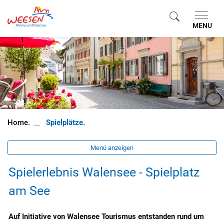
Gemeinde Weesen
MENU
zur Startseite
Direkt zur Hauptnavigation
Direkt zum Inhalt
Direkt zur Suche
Direkt zum Stichwortverzeichnis
(ausgewählt)
Spielplätze
Menü anzeigen
Spielerlebnis Walensee - Spielplatz
am See
Auf Initiative von Walensee Tourismus entstanden rund um